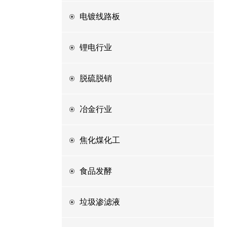
电镀线路板
锂电行业
脱硫脱销
冶金行业
焦化煤化工
食品发酵
垃圾渗滤液