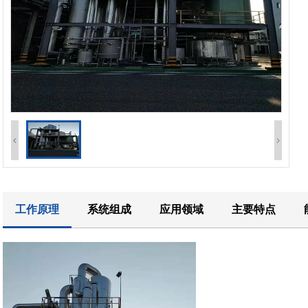
工作原理
系统组成
应用领域
主要特点
脱硫脱硝是防治大气污染的重要技术措施之一，脱硫：泛指燃烧前脱去
处理工艺：烟气脱硫脱硝形成水溶液一般是硫酸铵，硫酸钠及少量氯化
防止锅炉内煤燃烧后产生过多的NOx污染环境，应对煤进行脱硝处理。